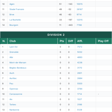
10
Agen
51
-143
10015
11
Stade Francais
49
-52
26167
12
Brive
46
-83
9714
13
La Rochelle
33
-197
12015
14
Bourgoin
11
-443
7766
DIVISION 2
N.
Club
Pts
Diff
Affl.
Play Off
1
Lyon OU
0
0
7572
2
Grenoble
0
0
5032
3
Albi
0
0
4893
4
Mont-de-Marsan
0
0
4236
5
Begles-Bordeaux
0
0
3170
6
Auch
0
0
2601
7
Aurillac
0
0
2684
8
Pau
0
0
5500
9
Oyonnax
0
0
3784
10
Carcassonne
0
0
1714
-
11
Aix
0
0
1027
12
Tarbes
0
0
3186
13
Narbonne
0
0
5129