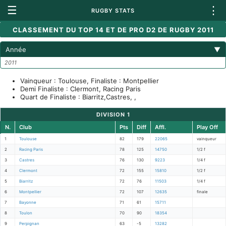
☰
⋮
RUGBY STATS
CLASSEMENT DU TOP 14 ET DE PRO D2 DE RUGBY 2011
Année
▼
2011
Vainqueur : Toulouse, Finaliste : Montpellier
Demi Finaliste : Clermont, Racing Paris
Quart de Finaliste : Biarritz,Castres, ,
DIVISION 1
N.
Club
Pts
Diff
Affl.
Play Off
1
Toulouse
82
179
22065
vainqueur
2
Racing Paris
78
125
14750
1/2 f
3
Castres
76
130
9223
1/4 f
4
Clermont
72
155
15810
1/2 f
5
Biarritz
72
76
11503
1/4 f
6
Montpellier
72
107
12635
finale
7
Bayonne
71
61
15711
8
Toulon
70
90
18354
9
Perpignan
63
-5
13282