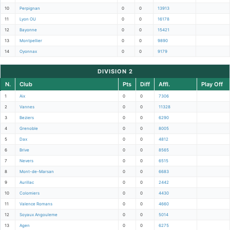
10
Perpignan
0
0
13913
11
Lyon OU
0
0
16178
12
Bayonne
0
0
15421
13
Montpellier
0
0
9890
14
Oyonnax
0
0
9179
DIVISION 2
N.
Club
Pts
Diff
Affl.
Play Off
1
Aix
0
0
7306
2
Vannes
0
0
11328
3
Beziers
0
0
6290
4
Grenoble
0
0
8005
5
Dax
0
0
4812
6
Brive
0
0
8565
7
Nevers
0
0
6515
8
Mont-de-Marsan
0
0
6683
9
Aurillac
0
0
2442
10
Colomiers
0
0
4430
11
Valence Romans
0
0
4660
12
Soyaux Angouleme
0
0
5014
13
Agen
0
0
6275