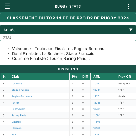
☰
⋮
RUGBY STATS
CLASSEMENT DU TOP 14 ET DE PRO D2 DE RUGBY 2024
Année
▼
2024
Vainqueur : Toulouse, Finaliste : Begles-Bordeaux
Demi Finaliste : La Rochelle, Stade Francais
Quart de Finaliste : Toulon,Racing Paris, ,
DIVISION 1
N.
Club
Pts
Diff
Affl.
Play Off
1
Toulouse
0
0
20522
vainqueur
2
Stade Francais
0
0
13741
1/2 f
3
Begles-Bordeaux
0
0
27751
finale
4
Toulon
0
0
18348
1/4 f
5
La Rochelle
0
0
16761
1/2 f
6
Racing Paris
0
0
11064
1/4 f
7
Castres
0
0
11179
8
Clermont
0
0
16566
9
Pau
0
0
13382